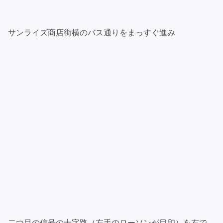
サンライズ商店街横のバス通りをまっすぐ進み
二つ目の信号の十字路（左手のローソンが目印）を右で