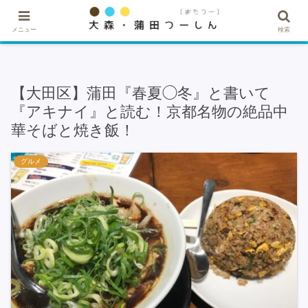
★記事・広告掲載希望はこちら★
メニュー
検索
【大田区】蒲田『春夏◯冬』と書いて
『アキナイ』と読む！京都名物の絶品中
華そばと焼き飯！
グルメ