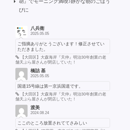
胡』でモーニング満喫♪静かな朝のごほう
びに
八兵衛
2025.05.05
ご指摘ありがとうございます！修正させてい
ただきました。
【大田区】大森海岸『天仲』明治30年創業の老
舗天ぷら屋さんが閉店していた！
橋詰 基
2025.05.05
国道15号線は第一京浜国道です。
【大田区】大森海岸『天仲』明治30年創業の老
舗天ぷら屋さんが閉店していた！
渡美
2024.08.24
ここのところ放置されててさみしい