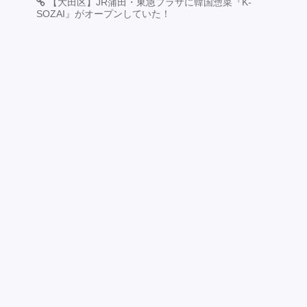
【大田区】JR蒲田・東急プラザに韓国惣菜『K-
SOZAI』がオープンしていた！