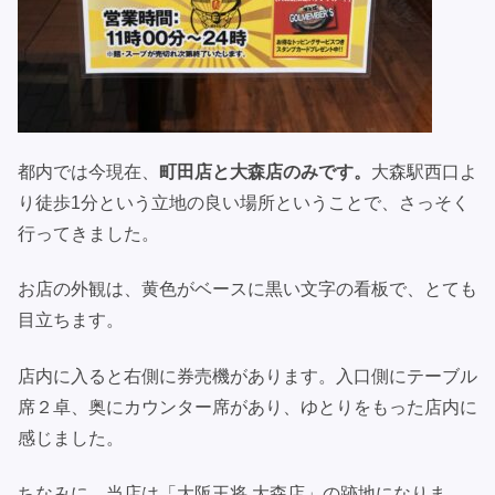
都内では今現在、
町田店と大森店のみです。
大森駅西口よ
り徒歩1分という立地の良い場所ということで、さっそく
行ってきました。
お店の外観は、黄色がベースに黒い文字の看板で、とても
目立ちます。
店内に入ると右側に券売機があります。入口側にテーブル
席２卓、奥にカウンター席があり、ゆとりをもった店内に
感じました。
ちなみに、当店は「大阪王将 大森店」の跡地になりま