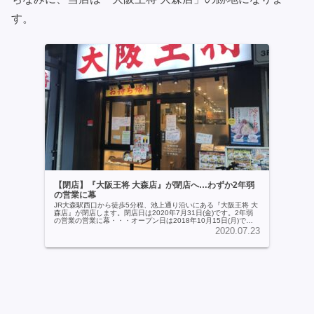
す。
【閉店】『大阪王将 大森店』が閉店へ…わずか2年弱
の営業に幕
JR大森駅西口から徒歩5分程、池上通り沿いにある『大阪王将 大
森店』が閉店します。閉店日は2020年7月31日(金)です。2年弱
の営業の営業に幕・・・オープン日は2018年10月15日(月)です
ので、2年弱の営業ということになります。過去の...続きを読む
2020.07.23
>>