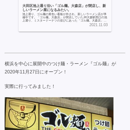
大田区池上通り沿い「ゴル麺。大森店」が閉店し、新
しいラーメン屋になるみたい。
池上通り、ゴル麺の黄色い看板が外され、新しいラーメン店が準
備中です。「ゴル麺。大森店」が閉店していたJR大森駅西口の池
上通り、ミスタードーナツの並びにあった「ゴル麺。大森店」が
閉店し、新しいラーメン店が開店準備をしています。ゴル麺。の
2021.11.03
看板は...続きを読む>>
横浜を中心に展開中のつけ麺・ラーメン『ゴル麺』が
2020年11月27日にオープン！
実際に行ってみました！