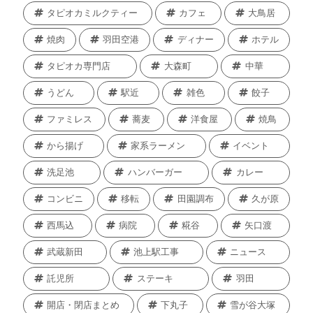
タピオカミルクティー
カフェ
大鳥居
焼肉
羽田空港
ディナー
ホテル
タピオカ専門店
大森町
中華
うどん
駅近
雑色
餃子
ファミレス
蕎麦
洋食屋
焼鳥
から揚げ
家系ラーメン
イベント
洗足池
ハンバーガー
カレー
コンビニ
移転
田園調布
久が原
西馬込
病院
糀谷
矢口渡
武蔵新田
池上駅工事
ニュース
託児所
ステーキ
羽田
開店・閉店まとめ
下丸子
雪が谷大塚