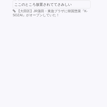
ここのところ放置されててさみしい
【大田区】JR蒲田・東急プラザに韓国惣菜『K-
SOZAI』がオープンしていた！