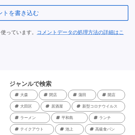
ントを書き込む
 を使っています。
コメントデータの処理方法の詳細はこ
ジャンルで検索
大森
閉店
蒲田
開店
大田区
居酒屋
新型コロナウイルス
ラーメン
平和島
ランチ
テイクアウト
池上
高級食パン