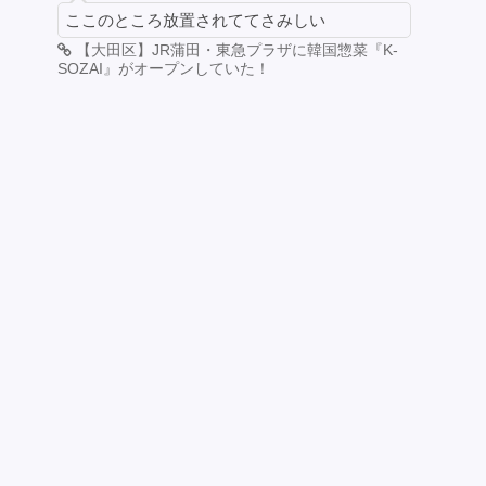
ここのところ放置されててさみしい
【大田区】JR蒲田・東急プラザに韓国惣菜『K-
SOZAI』がオープンしていた！