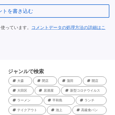
ントを書き込む
 を使っています。
コメントデータの処理方法の詳細はこ
ジャンルで検索
大森
閉店
蒲田
開店
大田区
居酒屋
新型コロナウイルス
ラーメン
平和島
ランチ
テイクアウト
池上
高級食パン