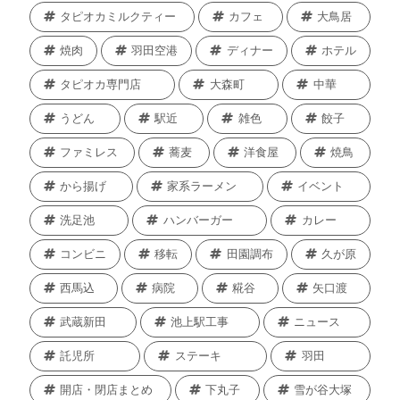
タピオカミルクティー
カフェ
大鳥居
焼肉
羽田空港
ディナー
ホテル
タピオカ専門店
大森町
中華
うどん
駅近
雑色
餃子
ファミレス
蕎麦
洋食屋
焼鳥
から揚げ
家系ラーメン
イベント
洗足池
ハンバーガー
カレー
コンビニ
移転
田園調布
久が原
西馬込
病院
糀谷
矢口渡
武蔵新田
池上駅工事
ニュース
託児所
ステーキ
羽田
開店・閉店まとめ
下丸子
雪が谷大塚