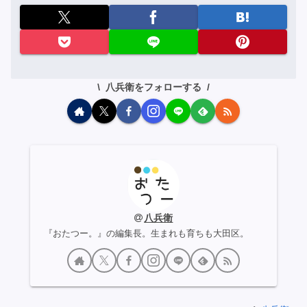
八兵衛をフォローする
八兵衛
『おたつー。』の編集長。生まれも育ちも大田区。