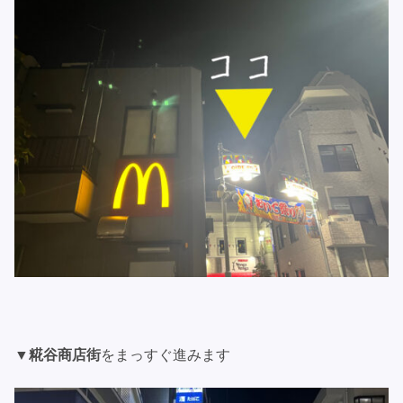
▼
糀谷商店街
をまっすぐ進みます