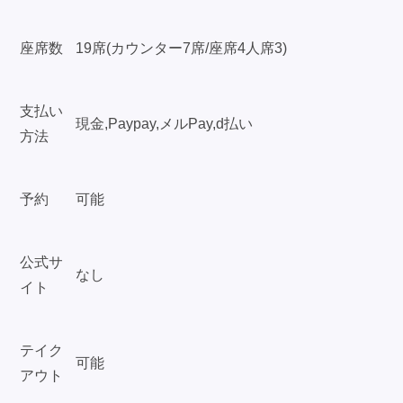
座席数
19席(カウンター7席/座席4人席3)
支払い
現金,Paypay,メルPay,d払い
方法
予約
可能
公式サ
なし
イト
テイク
可能
アウト