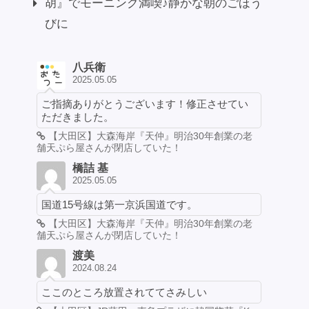
胡』でモーニング満喫♪静かな朝のごほう
びに
八兵衛
2025.05.05
ご指摘ありがとうございます！修正させてい
ただきました。
【大田区】大森海岸『天仲』明治30年創業の老
舗天ぷら屋さんが閉店していた！
橋詰 基
2025.05.05
国道15号線は第一京浜国道です。
【大田区】大森海岸『天仲』明治30年創業の老
舗天ぷら屋さんが閉店していた！
渡美
2024.08.24
ここのところ放置されててさみしい