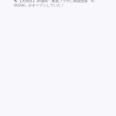
【大田区】JR蒲田・東急プラザに韓国惣菜『K-
SOZAI』がオープンしていた！