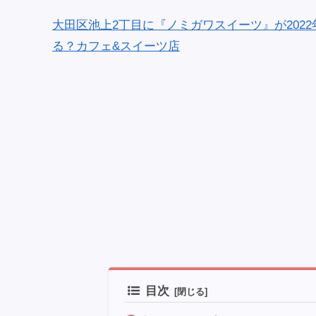
大田区池上2丁目に『ノミガワスイーツ』が202
る？カフェ&スイーツ店
目次