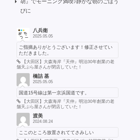
胡』でモーニング満喫♪静かな朝のごほう
びに
八兵衛
2025.05.05
ご指摘ありがとうございます！修正させてい
ただきました。
【大田区】大森海岸『天仲』明治30年創業の老
舗天ぷら屋さんが閉店していた！
橋詰 基
2025.05.05
国道15号線は第一京浜国道です。
【大田区】大森海岸『天仲』明治30年創業の老
舗天ぷら屋さんが閉店していた！
渡美
2024.08.24
ここのところ放置されててさみしい