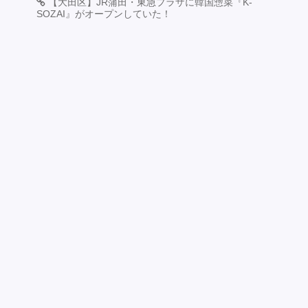
【大田区】JR蒲田・東急プラザに韓国惣菜『K-
SOZAI』がオープンしていた！