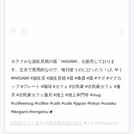
カラフルな波佐見焼の器「HASAMI」を販売しておりま
す。丈夫で実用的なので、毎日使うのにぴったり！(人･∀･)
#HASAMI #波佐見 #波佐見焼 #器 #食器 #皿 #マグ #マグカ
ップ #プレート #珈琲 #カフェ #古民家 #古民家カフェ #蓮
月 #古民家カフェ蓮月 #池上 #池上本門寺 #mug
#coffeemug #coffee #café #cafe #japan #tokyo #ootaku
#ikegami #rengetsu
古民家カフェ蓮月 @東京都大田区池上
さん(@ikegamirengetsu)がシェアした投稿 –