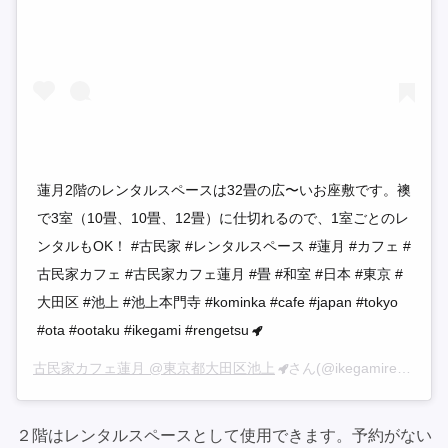
蓮月2階のレンタルスペースは32畳の広〜いお座敷です。襖
で3室（10畳、10畳、12畳）に仕切れるので、1室ごとのレ
ンタルもOK！ #古民家 #レンタルスペース #蓮月 #カフェ #
古民家カフェ #古民家カフェ蓮月 #畳 #和室 #日本 #東京 #
大田区 #池上 #池上本門寺 #kominka #cafe #japan #tokyo
#ota #ootaku #ikegami #rengetsu
古民家カフェ蓮月 @東京都大田区池上
さん(@ikegamirengetsu)がシェアした投稿 –
２階はレンタルスペースとして使用できます。予約がない