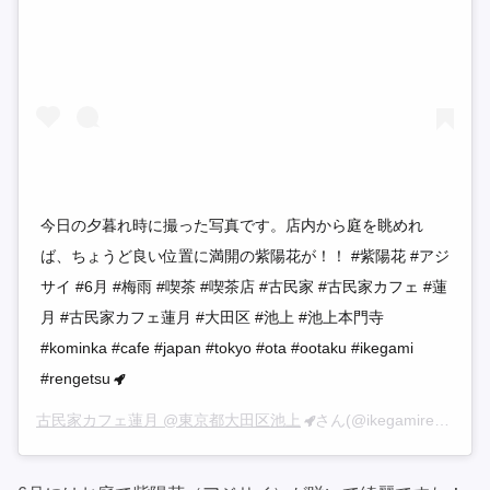
今日の夕暮れ時に撮った写真です。店内から庭を眺めれ
ば、ちょうど良い位置に満開の紫陽花が！！ #紫陽花 #アジ
サイ #6月 #梅雨 #喫茶 #喫茶店 #古民家 #古民家カフェ #蓮
月 #古民家カフェ蓮月 #大田区 #池上 #池上本門寺
#kominka #cafe #japan #tokyo #ota #ootaku #ikegami
#rengetsu
古民家カフェ蓮月 @東京都大田区池上
さん(@ikegamirengetsu)がシェアした投稿 –