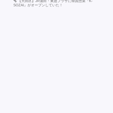
【大田区】JR蒲田・東急プラザに韓国惣菜『K-
SOZAI』がオープンしていた！