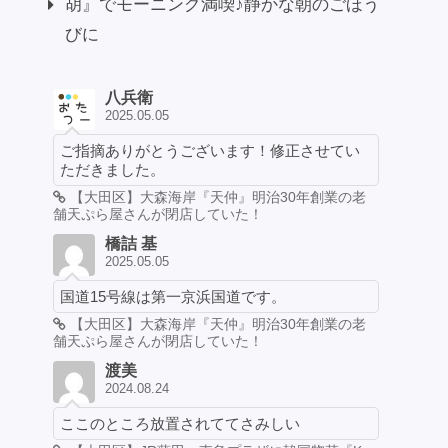
胡』でモーニング満喫♪静かな朝のごほう
びに
八兵衛
2025.05.05
ご指摘ありがとうございます！修正させてい
ただきました。
【大田区】大森海岸『天仲』明治30年創業の老
舗天ぷら屋さんが閉店していた！
橋詰 基
2025.05.05
国道15号線は第一京浜国道です。
【大田区】大森海岸『天仲』明治30年創業の老
舗天ぷら屋さんが閉店していた！
渡美
2024.08.24
ここのところ放置されててさみしい