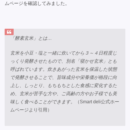
ムページを確認してみました。
「酵素玄米」とは…
玄米を小豆・塩と一緒に炊いてから３～４日程度じ
っくり発酵させたもので、別名「寝かせ玄米」とも
呼ばれています。炊きあがった玄米を保温した状態
で発酵させることで、旨味成分や栄養価が格段に向
上し、しっとり、もちもちとした食感に変化するた
め、玄米が苦手な方や、ご高齢の方やお子様でも美
味しく食べることができます。
（Smart deli公式ホー
ムページより引用）