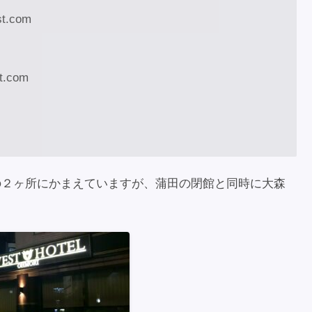
st.com
st.com
田の２ヶ所にかまえていますが、蒲田の閉館と同時に大森