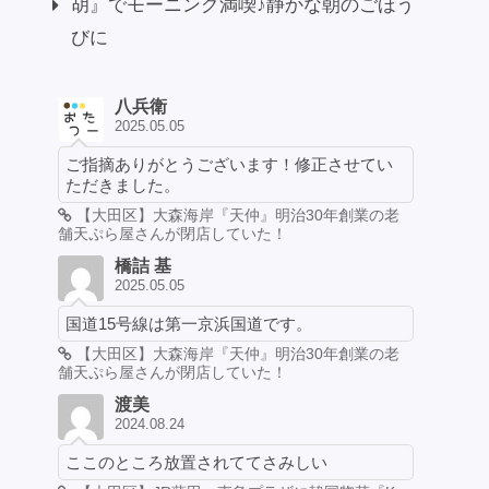
胡』でモーニング満喫♪静かな朝のごほう
びに
八兵衛
2025.05.05
ご指摘ありがとうございます！修正させてい
ただきました。
【大田区】大森海岸『天仲』明治30年創業の老
舗天ぷら屋さんが閉店していた！
橋詰 基
2025.05.05
国道15号線は第一京浜国道です。
【大田区】大森海岸『天仲』明治30年創業の老
舗天ぷら屋さんが閉店していた！
渡美
2024.08.24
ここのところ放置されててさみしい