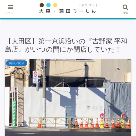
★記事・広告掲載希望はこちら★
メニュー
検索
【大田区】第一京浜沿いの『吉野家 平和
島店』がいつの間にか閉店していた！
開店／閉店